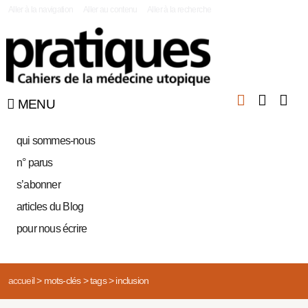
|
Aller à la navigation
Aller au contenu
Aller à la recherche
MENU
qui sommes-nous
n° parus
s’abonner
articles du Blog
pour nous écrire
accueil
>
mots-clés
>
tags
>
inclusion