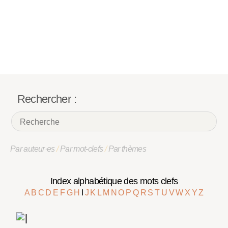
Rechercher :
Par auteur·es
/
Par mot-clefs
/
Par thèmes
Index alphabétique des mots clefs
A
B
C
D
E
F
G
H
I
J
K
L
M
N
O
P
Q
R
S
T
U
V
W
X
Y
Z