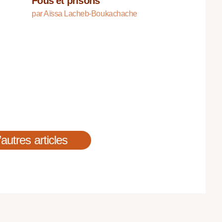
Fous et prisons
par Aïssa Lacheb-Boukachache
’autres articles