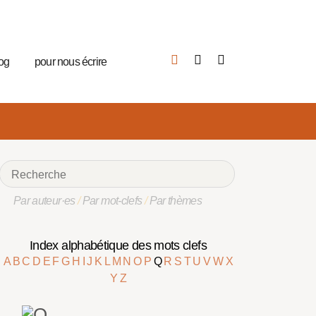
log
pour nous écrire
Par auteur·es
/
Par mot-clefs
/
Par thèmes
Index alphabétique des mots clefs
A
B
C
D
E
F
G
H
I
J
K
L
M
N
O
P
Q
R
S
T
U
V
W
X
Y
Z