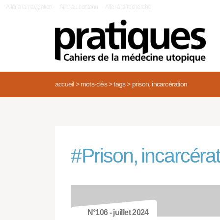
|
Aller à la navigation
Aller au contenu
Aller à la recherche
accueil
>
mots-clés
>
tags
>
prison, incarcération
#
Prison, incarcéra
N°106 - juillet 2024