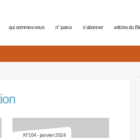
qui sommes-nous
n° parus
s’abonner
articles du B
tion
N°104 - janvier 2024