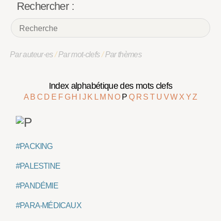
Rechercher :
Par auteur·es
/
Par mot-clefs
/
Par thèmes
Index alphabétique des mots clefs
A
B
C
D
E
F
G
H
I
J
K
L
M
N
O
P
Q
R
S
T
U
V
W
X
Y
Z
#PACKING
#PALESTINE
#PANDÉMIE
#PARA-MÉDICAUX