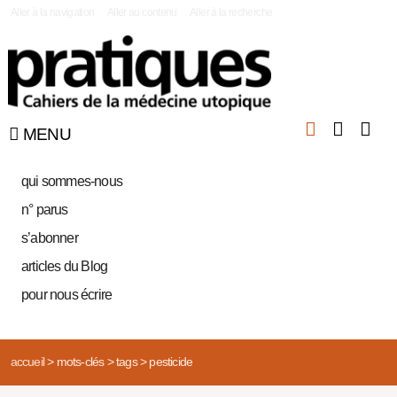
|
Aller à la navigation
Aller au contenu
Aller à la recherche
MENU
qui sommes-nous
n° parus
s’abonner
articles du Blog
pour nous écrire
accueil
>
mots-clés
>
tags
>
pesticide