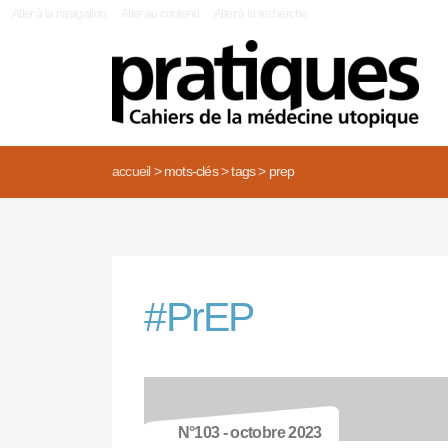
|
Aller à la navigation
Aller au contenu
Aller à la recherche
accueil
>
mots-clés
>
tags
>
prep
#
PrEP
N°103 - octobre 2023