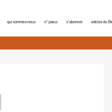
qui sommes-nous
n° parus
s’abonner
articles du B