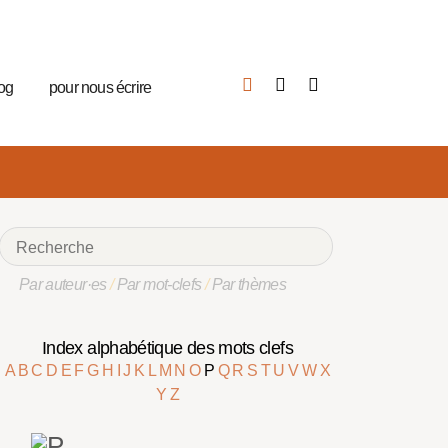
log
pour nous écrire
Par auteur·es
/
Par mot-clefs
/
Par thèmes
Index alphabétique des mots clefs
A
B
C
D
E
F
G
H
I
J
K
L
M
N
O
P
Q
R
S
T
U
V
W
X
Y
Z