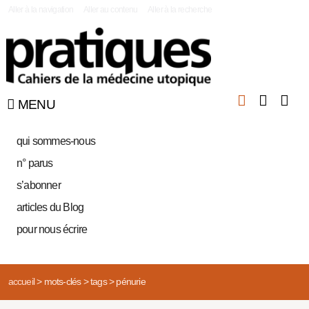
|
Aller à la navigation
Aller au contenu
Aller à la recherche
MENU
qui sommes-nous
n° parus
s’abonner
articles du Blog
pour nous écrire
accueil
>
mots-clés
>
tags
>
pénurie