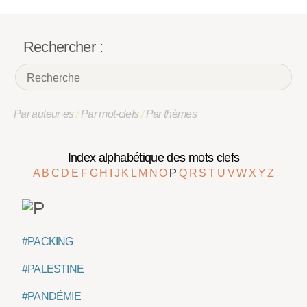
Rechercher :
Par auteur·es
/
Par mot-clefs
/
Par thèmes
Index alphabétique des mots clefs
A
B
C
D
E
F
G
H
I
J
K
L
M
N
O
P
Q
R
S
T
U
V
W
X
Y
Z
#PACKING
#PALESTINE
#PANDÉMIE