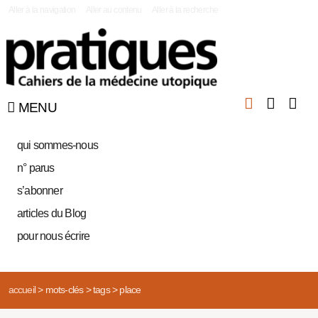
|
Aller à la navigation
Aller au contenu
Aller à la recherche
MENU
qui sommes-nous
n° parus
s’abonner
articles du Blog
pour nous écrire
accueil
>
mots-clés
>
tags
>
place