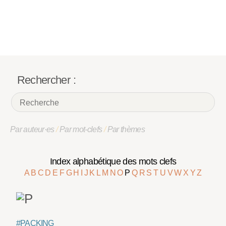
Rechercher :
Par auteur·es
/
Par mot-clefs
/
Par thèmes
Index alphabétique des mots clefs
A
B
C
D
E
F
G
H
I
J
K
L
M
N
O
P
Q
R
S
T
U
V
W
X
Y
Z
#PACKING