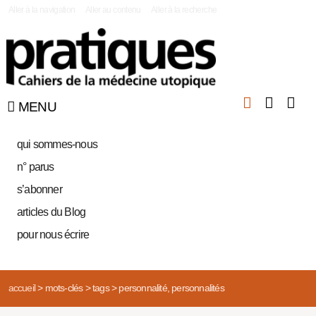
|
Aller à la navigation
Aller au contenu
Aller à la recherche
MENU
qui sommes-nous
n° parus
s’abonner
articles du Blog
pour nous écrire
accueil
>
mots-clés
>
tags
>
personnalité, personnalités