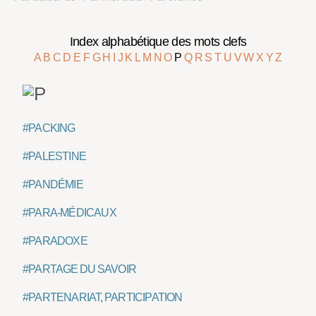
Index alphabétique des mots clefs
A
B
C
D
E
F
G
H
I
J
K
L
M
N
O
P
Q
R
S
T
U
V
W
X
Y
Z
#PACKING
#PALESTINE
#PANDÉMIE
#PARA-MÉDICAUX
#PARADOXE
#PARTAGE DU SAVOIR
#PARTENARIAT, PARTICIPATION