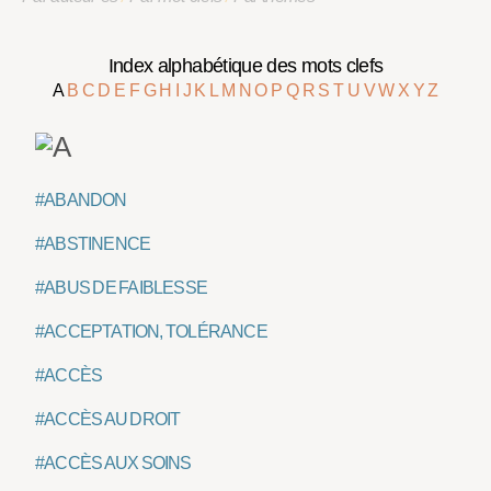
Index alphabétique des mots clefs
A
B
C
D
E
F
G
H
I
J
K
L
M
N
O
P
Q
R
S
T
U
V
W
X
Y
Z
#ABANDON
#ABSTINENCE
#ABUS DE FAIBLESSE
#ACCEPTATION, TOLÉRANCE
#ACCÈS
#ACCÈS AU DROIT
#ACCÈS AUX SOINS