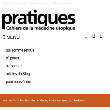
|
Aller à la navigation
Aller au contenu
Aller à la recherche
MENU
qui sommes-nous
n° parus
s’abonner
articles du Blog
pour nous écrire
accueil
>
mots-clés
>
tags
>
lutte, luttes sociales, contestation