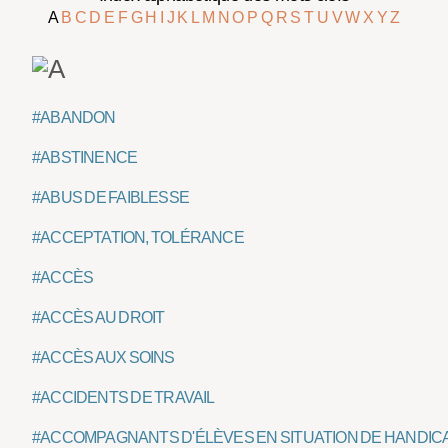
A
B
C
D
E
F
G
H
I
J
K
L
M
N
O
P
Q
R
S
T
U
V
W
X
Y
Z
#ABANDON
#ABSTINENCE
#ABUS DE FAIBLESSE
#ACCEPTATION, TOLÉRANCE
#ACCÈS
#ACCÈS AU DROIT
#ACCÈS AUX SOINS
#ACCIDENTS DE TRAVAIL
#ACCOMPAGNANTS D'ÉLÈVES EN SITUATION DE HANDIC