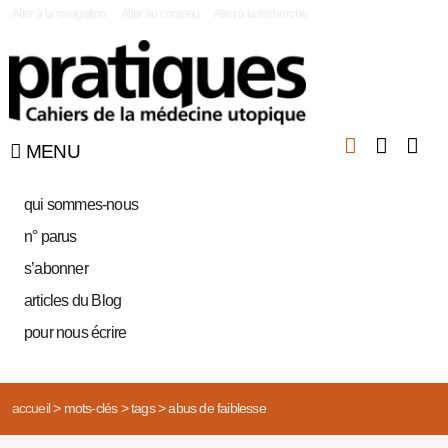
|
Aller à la navigation
Aller au contenu
Aller à la recherche
MENU
qui sommes-nous
n° parus
s’abonner
articles du Blog
pour nous écrire
accueil
>
mots-clés
>
tags
>
abus de faiblesse