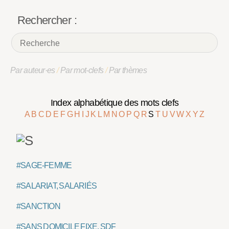
Rechercher :
Par auteur·es
/
Par mot-clefs
/
Par thèmes
Index alphabétique des mots clefs
A
B
C
D
E
F
G
H
I
J
K
L
M
N
O
P
Q
R
S
T
U
V
W
X
Y
Z
#SAGE-FEMME
#SALARIAT, SALARIÉS
#SANCTION
#SANS DOMICILE FIXE, SDF