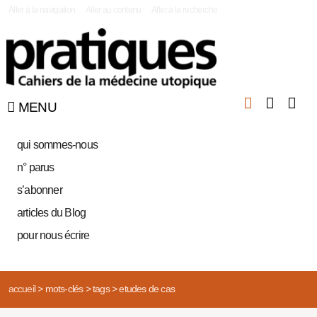
|
Aller à la navigation
Aller au contenu
Aller à la recherche
MENU
qui sommes-nous
n° parus
s’abonner
articles du Blog
pour nous écrire
accueil
>
mots-clés
>
tags
>
etudes de cas