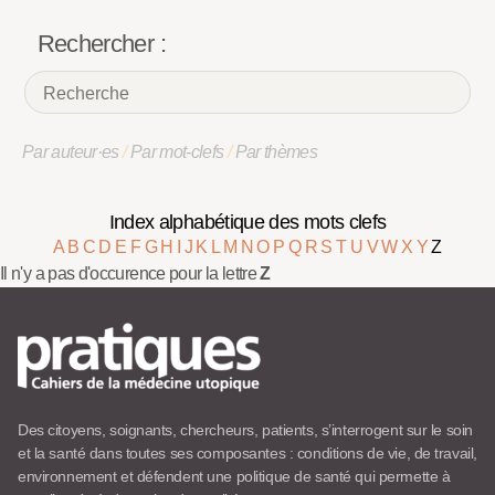
Rechercher :
Par auteur·es
/
Par mot-clefs
/
Par thèmes
Index alphabétique des mots clefs
A
B
C
D
E
F
G
H
I
J
K
L
M
N
O
P
Q
R
S
T
U
V
W
X
Y
Z
Il n'y a pas d'occurence pour la lettre
Z
Des citoyens, soignants, chercheurs, patients, s’interrogent sur le soin
et la santé dans toutes ses composantes : conditions de vie, de travail,
environnement et défendent une politique de santé qui permette à