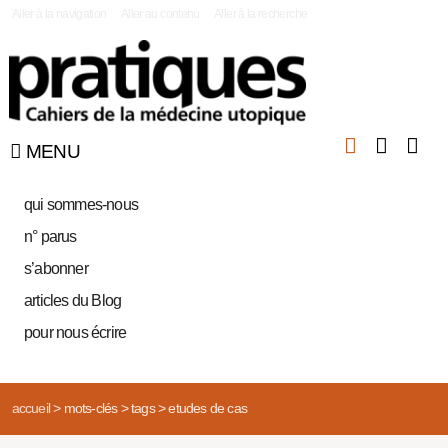
|
Aller à la navigation
Aller au contenu
Aller à la recherche
MENU
qui sommes-nous
n° parus
s’abonner
articles du Blog
pour nous écrire
accueil
>
mots-clés
>
tags
>
etudes de cas