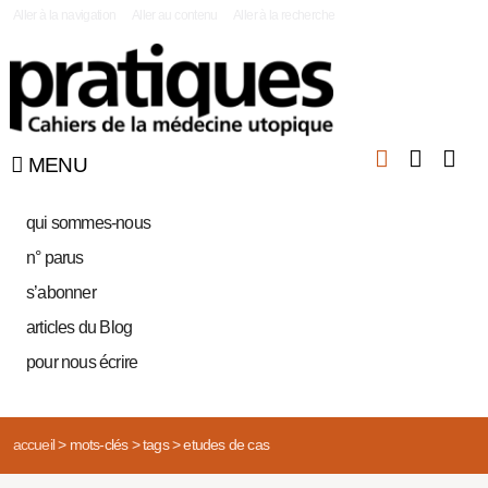
|
Aller à la navigation
Aller au contenu
Aller à la recherche
MENU
qui sommes-nous
n° parus
s’abonner
articles du Blog
pour nous écrire
accueil
>
mots-clés
>
tags
>
etudes de cas