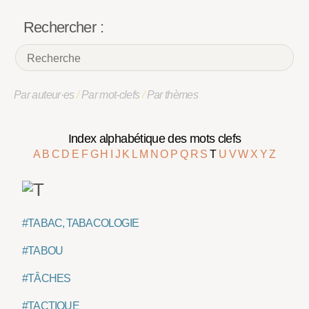
Rechercher :
Par auteur·es
/
Par mot-clefs
/
Par thèmes
Index alphabétique des mots clefs
A
B
C
D
E
F
G
H
I
J
K
L
M
N
O
P
Q
R
S
T
U
V
W
X
Y
Z
#TABAC, TABACOLOGIE
#TABOU
#TÂCHES
#TACTIQUE