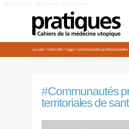
|
Aller à la navigation
Aller au contenu
Aller à la recherche
accueil
>
mots-clés
>
tags
>
communautés professionnelles te
#
Communautés pro
territoriales de sa