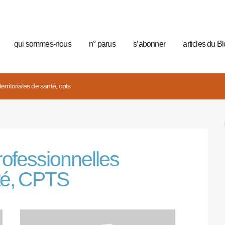
qui sommes-nous
n° parus
s’abonner
articles du B
rritoriales de santé, cpts
fessionnelles
nté, CPTS