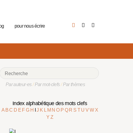
log
pour nous écrire
Par auteur·es
/
Par mot-clefs
/
Par thèmes
Index alphabétique des mots clefs
A
B
C
D
E
F
G
H
I
J
K
L
M
N
O
P
Q
R
S
T
U
V
W
X
Y
Z