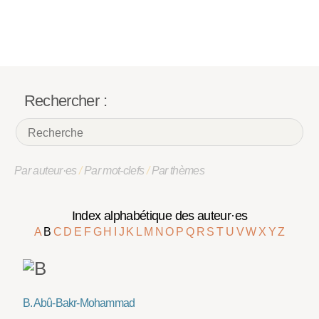
Rechercher :
Par auteur·es
/
Par mot-clefs
/
Par thèmes
Index alphabétique des auteur·es
A
B
C
D
E
F
G
H
I
J
K
L
M
N
O
P
Q
R
S
T
U
V
W
X
Y
Z
B. Abû-Bakr-Mohammad