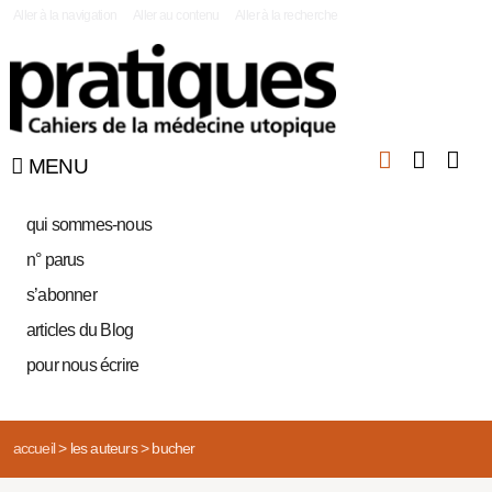
|
Aller à la navigation
Aller au contenu
Aller à la recherche
MENU
qui sommes-nous
n° parus
s’abonner
articles du Blog
pour nous écrire
accueil
>
les auteurs
>
bucher