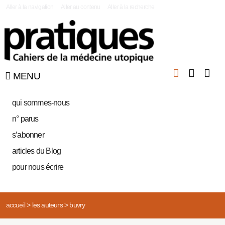
|
Aller à la navigation
Aller au contenu
Aller à la recherche
MENU
qui sommes-nous
n° parus
s’abonner
articles du Blog
pour nous écrire
accueil
>
les auteurs
>
buvry