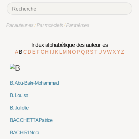
Par auteur·es
/
Par mot-clefs
/
Par thèmes
Index alphabétique des auteur·es
A
B
C
D
E
F
G
H
I
J
K
L
M
N
O
P
Q
R
S
T
U
V
W
X
Y
Z
B. Abû-Bakr-Mohammad
B. Louisa
B. Juliette
BACCHETTA Patrice
BACHIRI Nora