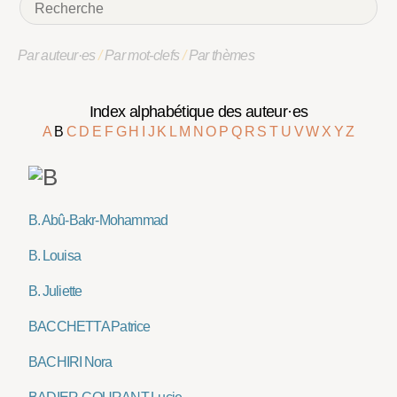
Par auteur·es
/
Par mot-clefs
/
Par thèmes
Index alphabétique des auteur·es
A
B
C
D
E
F
G
H
I
J
K
L
M
N
O
P
Q
R
S
T
U
V
W
X
Y
Z
B. Abû-Bakr-Mohammad
B. Louisa
B. Juliette
BACCHETTA Patrice
BACHIRI Nora