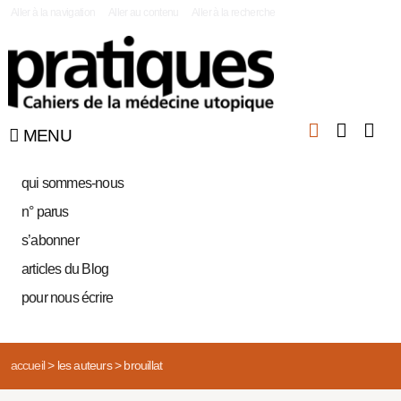
|
Aller à la navigation
Aller au contenu
Aller à la recherche
MENU
qui sommes-nous
n° parus
s’abonner
articles du Blog
pour nous écrire
accueil
>
les auteurs
>
brouillat