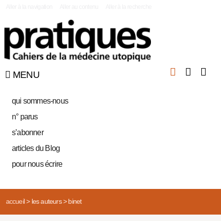
|
Aller à la navigation
Aller au contenu
Aller à la recherche
MENU
qui sommes-nous
n° parus
s’abonner
articles du Blog
pour nous écrire
accueil
>
les auteurs
>
binet