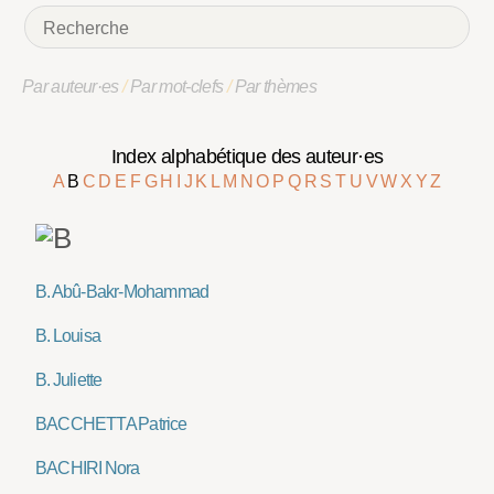
Par auteur·es
/
Par mot-clefs
/
Par thèmes
Index alphabétique des auteur·es
A
B
C
D
E
F
G
H
I
J
K
L
M
N
O
P
Q
R
S
T
U
V
W
X
Y
Z
B. Abû-Bakr-Mohammad
B. Louisa
B. Juliette
BACCHETTA Patrice
BACHIRI Nora