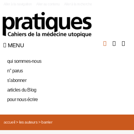
|
Aller à la navigation
Aller au contenu
Aller à la recherche
MENU
qui sommes-nous
n° parus
s’abonner
articles du Blog
pour nous écrire
accueil
>
les auteurs
>
barrier