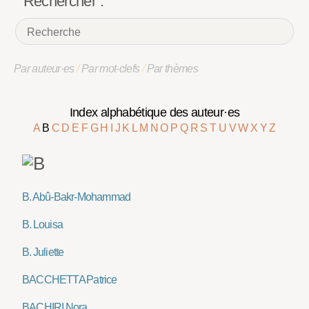
Rechercher :
Par auteur·es
/
Par mot-clefs
/
Par thèmes
Index alphabétique des auteur·es
A
B
C
D
E
F
G
H
I
J
K
L
M
N
O
P
Q
R
S
T
U
V
W
X
Y
Z
B. Abû-Bakr-Mohammad
B. Louisa
B. Juliette
BACCHETTA Patrice
BACHIRI Nora