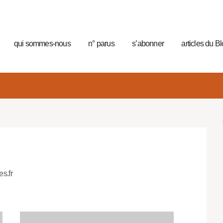
qui sommes-nous
n° parus
s’abonner
articles du B
es.fr