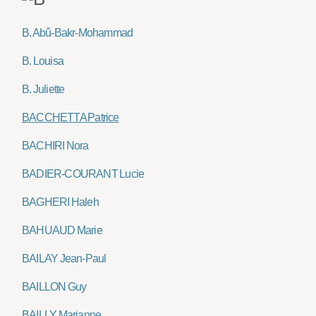
B. Abû-Bakr-Mohammad
B. Louisa
B. Juliette
BACCHETTA Patrice
BACHIRI Nora
BADIER-COURANT Lucie
BAGHERI Haleh
BAHUAUD Marie
BAILAY Jean-Paul
BAILLON Guy
BAILLY Marianne