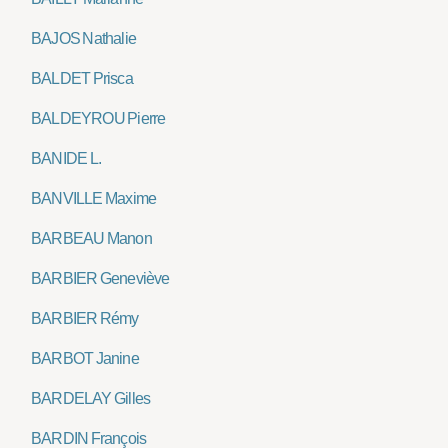
BAJOS Nathalie
BALDET Prisca
BALDEYROU Pierre
BANIDE L.
BANVILLE Maxime
BARBEAU Manon
BARBIER Geneviève
BARBIER Rémy
BARBOT Janine
BARDELAY Gilles
BARDIN François