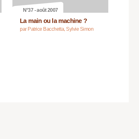
N°37 - août 2007
La main ou la machine ?
par Patrice Bacchetta, Sylvie Simon