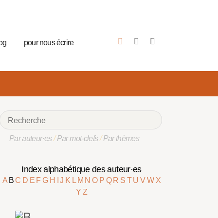
log
pour nous écrire
Par auteur·es
/
Par mot-clefs
/
Par thèmes
Index alphabétique des auteur·es
A
B
C
D
E
F
G
H
I
J
K
L
M
N
O
P
Q
R
S
T
U
V
W
X
Y
Z