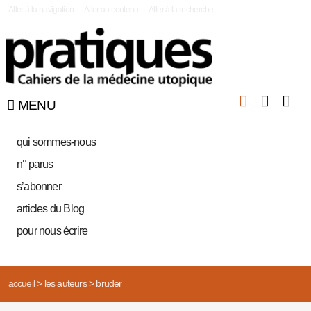
|
Aller à la navigation
Aller au contenu
Aller à la recherche
MENU
qui sommes-nous
n° parus
s’abonner
articles du Blog
pour nous écrire
accueil
>
les auteurs
>
bruder