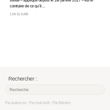
travail – appliqué depuis le 1er janvier 2017 – est le
contraire de ce qu’il…
Lire la suite
Rechercher :
Par auteur·es
/
Par mot-clefs
/
Par thèmes