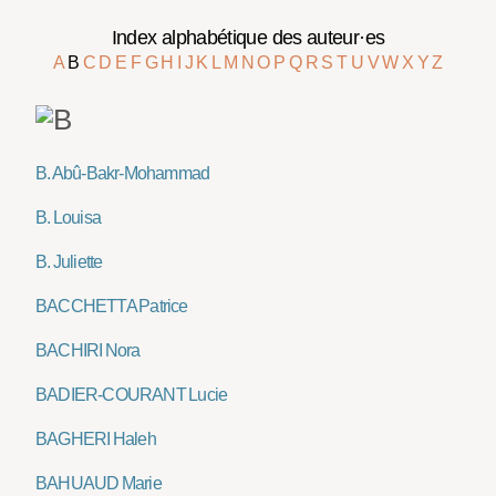
Index alphabétique des auteur·es
A
B
C
D
E
F
G
H
I
J
K
L
M
N
O
P
Q
R
S
T
U
V
W
X
Y
Z
B. Abû-Bakr-Mohammad
B. Louisa
B. Juliette
BACCHETTA Patrice
BACHIRI Nora
BADIER-COURANT Lucie
BAGHERI Haleh
BAHUAUD Marie