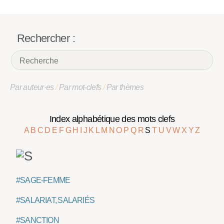
Rechercher :
Par auteur·es
/
Par mot-clefs
/
Par thèmes
Index alphabétique des mots clefs
A
B
C
D
E
F
G
H
I
J
K
L
M
N
O
P
Q
R
S
T
U
V
W
X
Y
Z
#SAGE-FEMME
#SALARIAT, SALARIÉS
#SANCTION