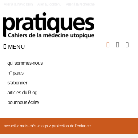
|
Aller à la navigation
Aller au contenu
Aller à la recherche
MENU
qui sommes-nous
n° parus
s’abonner
articles du Blog
pour nous écrire
accueil
>
mots-clés
>
tags
>
protection de l’enfance