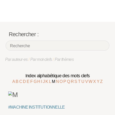
Rechercher :
Par auteur·es
/
Par mot-clefs
/
Par thèmes
Index alphabétique des mots clefs
A
B
C
D
E
F
G
H
I
J
K
L
M
N
O
P
Q
R
S
T
U
V
W
X
Y
Z
#MACHINE INSTITUTIONNELLE