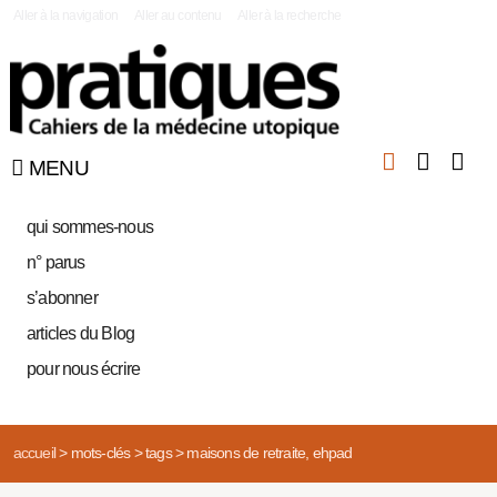
|
Aller à la navigation
Aller au contenu
Aller à la recherche
MENU
qui sommes-nous
n° parus
s’abonner
articles du Blog
pour nous écrire
accueil
>
mots-clés
>
tags
>
maisons de retraite, ehpad