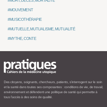
#MORT, DÉCÈS, MORTALITÉ
#MOUVEMENT
#MUSICOTHÉRAPIE
#MUTUELLE, MUTUALISME, MUTUALITÉ
#MYTHE, CONTE
Des citoyens, soignants, chercheurs, patients, s’interrogent sur le soin
et la santé dans toutes ses composantes : conditions de vie, de travail,
environnement et défendent une politique de santé qui permette à
tous l’accès à des soins de qualité.