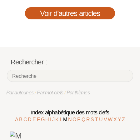
Voir d’autres articles
Rechercher :
Par auteur·es
/
Par mot-clefs
/
Par thèmes
Index alphabétique des mots clefs
A
B
C
D
E
F
G
H
I
J
K
L
M
N
O
P
Q
R
S
T
U
V
W
X
Y
Z