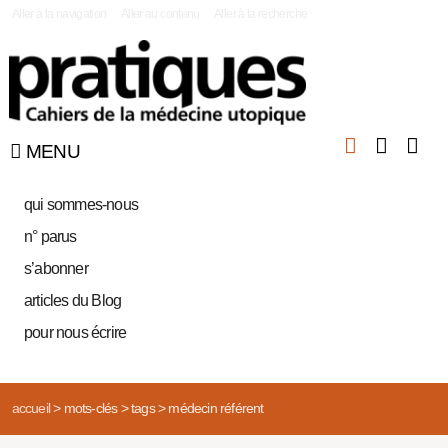
|
Aller à la navigation
Aller au contenu
Aller à la recherche
MENU
qui sommes-nous
n° parus
s’abonner
articles du Blog
pour nous écrire
accueil
>
mots-clés
>
tags
>
médecin référent