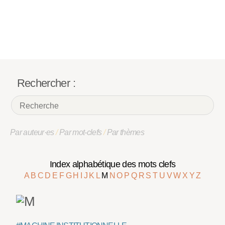
Rechercher :
Par auteur·es
/
Par mot-clefs
/
Par thèmes
Index alphabétique des mots clefs
A
B
C
D
E
F
G
H
I
J
K
L
M
N
O
P
Q
R
S
T
U
V
W
X
Y
Z