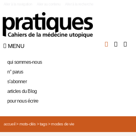
|
Aller à la navigation
Aller au contenu
Aller à la recherche
MENU
qui sommes-nous
n° parus
s’abonner
articles du Blog
pour nous écrire
accueil
>
mots-clés
>
tags
>
modes de vie