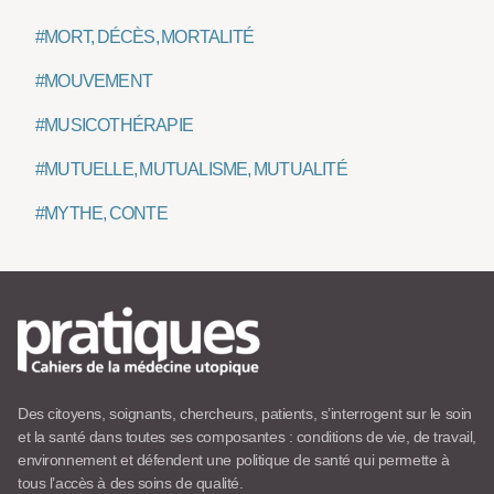
#MORT, DÉCÈS, MORTALITÉ
#MOUVEMENT
#MUSICOTHÉRAPIE
#MUTUELLE, MUTUALISME, MUTUALITÉ
#MYTHE, CONTE
Des citoyens, soignants, chercheurs, patients, s’interrogent sur le soin
et la santé dans toutes ses composantes : conditions de vie, de travail,
environnement et défendent une politique de santé qui permette à
tous l’accès à des soins de qualité.