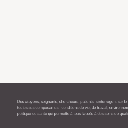
Des citoyens, soignants, chercheurs, patients, s’interrogent sur le
toutes ses composantes : conditions de vie, de travail, environn
politique de santé qui permette à tous l’accès à des soins de quali