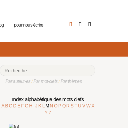
log
pour nous écrire
Par auteur·es
/
Par mot-clefs
/
Par thèmes
Index alphabétique des mots clefs
A
B
C
D
E
F
G
H
I
J
K
L
M
N
O
P
Q
R
S
T
U
V
W
X
Y
Z