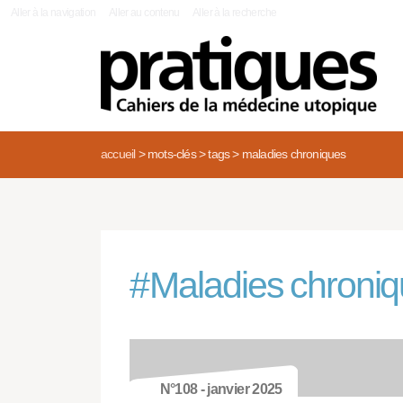
|
Aller à la navigation
Aller au contenu
Aller à la recherche
accueil
>
mots-clés
>
tags
>
maladies chroniques
#
Maladies chroni
N°108 - janvier 2025