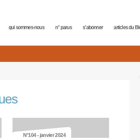
qui sommes-nous
n° parus
s’abonner
articles du B
ques
N°104 - janvier 2024