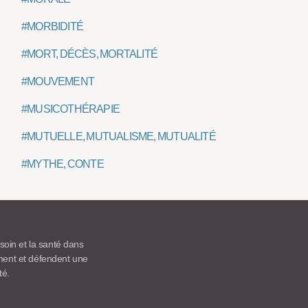
#MORBIDITÉ
#MORT, DÉCÈS, MORTALITÉ
#MOUVEMENT
#MUSICOTHÉRAPIE
#MUTUELLE, MUTUALISME, MUTUALITÉ
#MYTHE, CONTE
 soin et la santé dans
ement et défendent une
té.