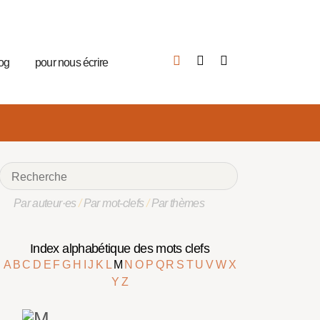
log
pour nous écrire
Par auteur·es
/
Par mot-clefs
/
Par thèmes
Index alphabétique des mots clefs
A
B
C
D
E
F
G
H
I
J
K
L
M
N
O
P
Q
R
S
T
U
V
W
X
Y
Z