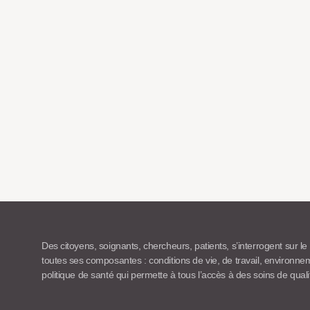
Des citoyens, soignants, chercheurs, patients, s’interrogent sur le
toutes ses composantes : conditions de vie, de travail, environn
politique de santé qui permette à tous l’accès à des soins de quali