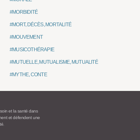
#MORBIDITÉ
#MORT, DÉCÈS, MORTALITÉ
#MOUVEMENT
#MUSICOTHÉRAPIE
#MUTUELLE, MUTUALISME, MUTUALITÉ
#MYTHE, CONTE
 soin et la santé dans
ement et défendent une
té.