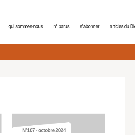
qui sommes-nous
n° parus
s’abonner
articles du B
N°107 - octobre 2024