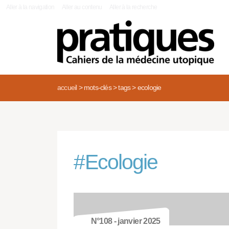
|
Aller à la navigation
Aller au contenu
Aller à la recherche
accueil
>
mots-clés
>
tags
>
ecologie
#
Ecologie
N°108 - janvier 2025