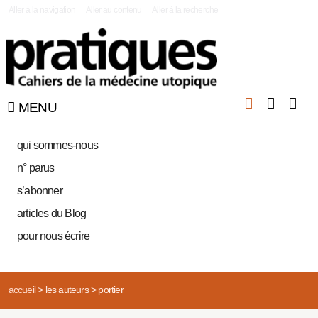
|
Aller à la navigation
Aller au contenu
Aller à la recherche
MENU
qui sommes-nous
n° parus
s’abonner
articles du Blog
pour nous écrire
accueil
>
les auteurs
>
portier