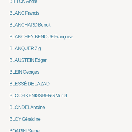
BITTON André
BLANC Francis
BLANCHARD Benoit
BLANCHEY-BENQUÉ Françoise
BLANQUER Zig
BLAUSTEIN Edgar
BLEIN Georges
BLESSÉ DE LA ZAD
BLOCH KENIGSBERG Muriel
BLONDEL Antoine
BLOY Géraldine
BOARINI Serge