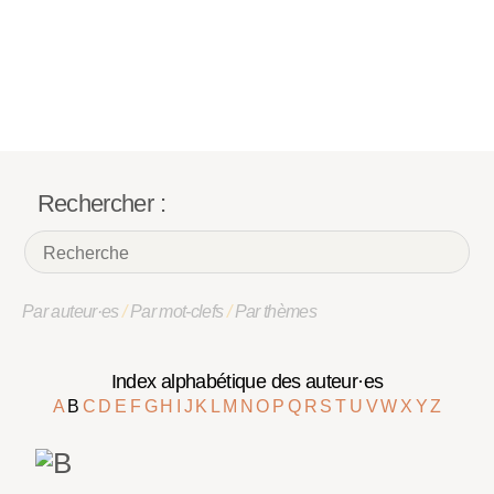
Rechercher :
Par auteur·es
/
Par mot-clefs
/
Par thèmes
Index alphabétique des auteur·es
A
B
C
D
E
F
G
H
I
J
K
L
M
N
O
P
Q
R
S
T
U
V
W
X
Y
Z