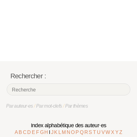
Rechercher :
Par auteur·es
/
Par mot-clefs
/
Par thèmes
Index alphabétique des auteur·es
A
B
C
D
E
F
G
H
I
J
K
L
M
N
O
P
Q
R
S
T
U
V
W
X
Y
Z