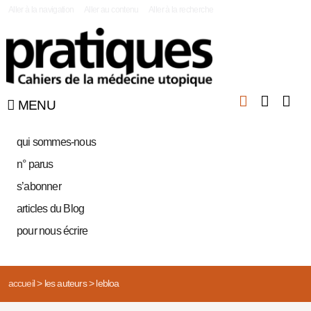
|
Aller à la navigation
Aller au contenu
Aller à la recherche
MENU
qui sommes-nous
n° parus
s’abonner
articles du Blog
pour nous écrire
accueil
>
les auteurs
>
lebloa