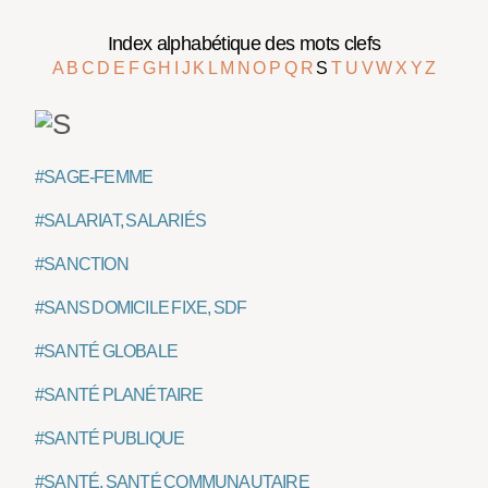
Index alphabétique des mots clefs
A
B
C
D
E
F
G
H
I
J
K
L
M
N
O
P
Q
R
S
T
U
V
W
X
Y
Z
#SAGE-FEMME
#SALARIAT, SALARIÉS
#SANCTION
#SANS DOMICILE FIXE, SDF
#SANTÉ GLOBALE
#SANTÉ PLANÉTAIRE
#SANTÉ PUBLIQUE
#SANTÉ, SANTÉ COMMUNAUTAIRE