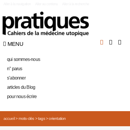
|
Aller à la navigation
Aller au contenu
Aller à la recherche
MENU
qui sommes-nous
n° parus
s’abonner
articles du Blog
pour nous écrire
accueil
>
mots-clés
>
tags
>
orientation