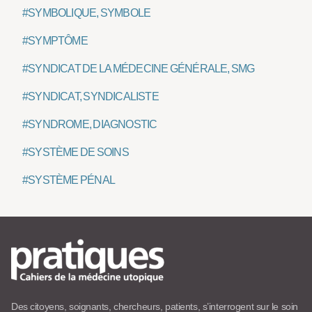
#SYMBOLIQUE, SYMBOLE
#SYMPTÔME
#SYNDICAT DE LA MÉDECINE GÉNÉRALE, SMG
#SYNDICAT, SYNDICALISTE
#SYNDROME, DIAGNOSTIC
#SYSTÈME DE SOINS
#SYSTÈME PÉNAL
Des citoyens, soignants, chercheurs, patients, s’interrogent sur le soin