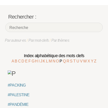
Rechercher :
Par auteur·es
/
Par mot-clefs
/
Par thèmes
Index alphabétique des mots clefs
A
B
C
D
E
F
G
H
I
J
K
L
M
N
O
P
Q
R
S
T
U
V
W
X
Y
Z
#PACKING
#PALESTINE
#PANDÉMIE