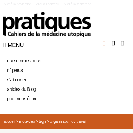
|
Aller à la navigation
Aller au contenu
Aller à la recherche
MENU
qui sommes-nous
n° parus
s’abonner
articles du Blog
pour nous écrire
accueil
>
mots-clés
>
tags
>
organisation du travail