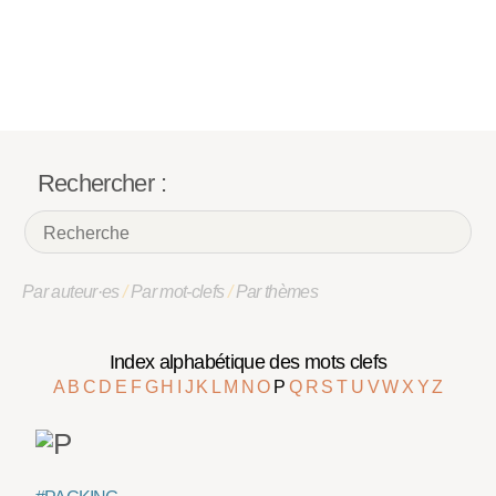
Rechercher :
Par auteur·es
/
Par mot-clefs
/
Par thèmes
Index alphabétique des mots clefs
A
B
C
D
E
F
G
H
I
J
K
L
M
N
O
P
Q
R
S
T
U
V
W
X
Y
Z