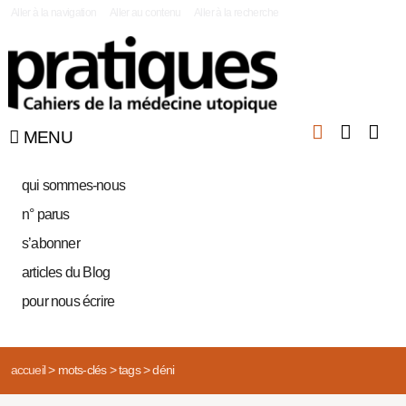
|
Aller à la navigation
Aller au contenu
Aller à la recherche
MENU
qui sommes-nous
n° parus
s’abonner
articles du Blog
pour nous écrire
accueil
>
mots-clés
>
tags
>
déni