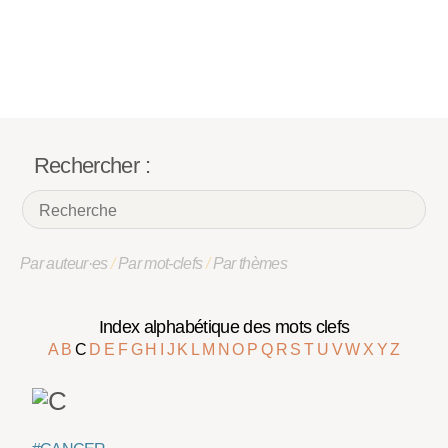
Rechercher :
Par auteur·es
/
Par mot-clefs
/
Par thèmes
Index alphabétique des mots clefs
A
B
C
D
E
F
G
H
I
J
K
L
M
N
O
P
Q
R
S
T
U
V
W
X
Y
Z