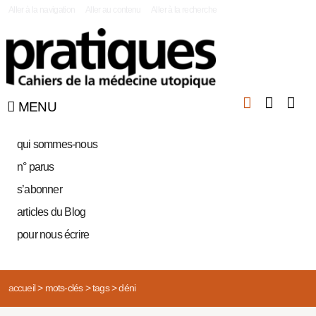
|
Aller à la navigation
Aller au contenu
Aller à la recherche
MENU
qui sommes-nous
n° parus
s’abonner
articles du Blog
pour nous écrire
accueil
>
mots-clés
>
tags
>
déni