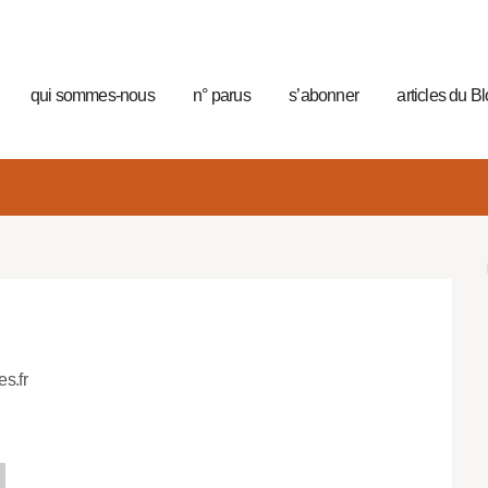
qui sommes-nous
n° parus
s’abonner
articles du B
es.fr