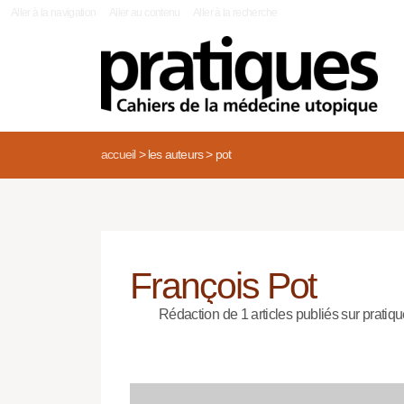
|
Aller à la navigation
Aller au contenu
Aller à la recherche
accueil
>
les auteurs
>
pot
François Pot
Rédaction de 1 articles publiés sur pratiqu