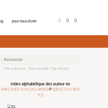
log
pour nous écrire
Par auteur·es
/
Par mot-clefs
/
Par thèmes
Index alphabétique des auteur·es
A
B
C
D
E
F
G
H
I
J
K
L
M
N
O
P
Q
R
S
T
U
V
W
X
Y
Z