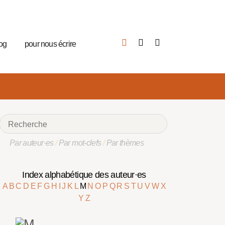
log
pour nous écrire
Par auteur·es
/
Par mot-clefs
/
Par thèmes
Index alphabétique des auteur·es
A
B
C
D
E
F
G
H
I
J
K
L
M
N
O
P
Q
R
S
T
U
V
W
X
Y
Z