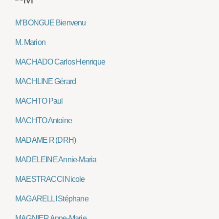
M’BONGUE Bienvenu
M. Marion
MACHADO Carlos Henrique
MACHLINE Gérard
MACHTO Paul
MACHTO Antoine
MADAME R (DRH)
MADELEINE Annie-Maria
MAESTRACCI Nicole
MAGARELLI Stéphane
MAGNIER Anne-Marie