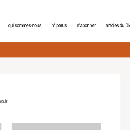
qui sommes-nous
n° parus
s’abonner
articles du B
es.fr