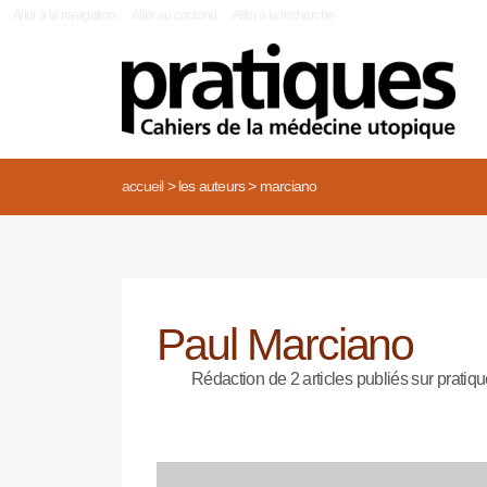
|
Aller à la navigation
Aller au contenu
Aller à la recherche
accueil
>
les auteurs
>
marciano
Paul Marciano
Rédaction de 2 articles publiés sur pratiqu