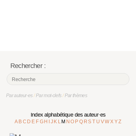
Rechercher :
Par auteur·es
/
Par mot-clefs
/
Par thèmes
Index alphabétique des auteur·es
A
B
C
D
E
F
G
H
I
J
K
L
M
N
O
P
Q
R
S
T
U
V
W
X
Y
Z