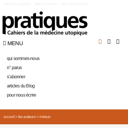
|
Aller à la navigation
Aller au contenu
Aller à la recherche
MENU
qui sommes-nous
n° parus
s’abonner
articles du Blog
pour nous écrire
accueil
>
les auteurs
>
mireux