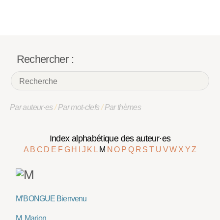
Rechercher :
Par auteur·es
/
Par mot-clefs
/
Par thèmes
Index alphabétique des auteur·es
A
B
C
D
E
F
G
H
I
J
K
L
M
N
O
P
Q
R
S
T
U
V
W
X
Y
Z
M’BONGUE Bienvenu
M. Marion