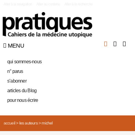
|
Aller à la navigation
Aller au contenu
Aller à la recherche
MENU
qui sommes-nous
n° parus
s’abonner
articles du Blog
pour nous écrire
accueil
>
les auteurs
>
michel