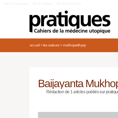
|
Aller à la navigation
Aller au contenu
Aller à la recherche
accueil
>
les auteurs
>
mukhopadhyay
Baijayanta Mukho
Rédaction de 1 articles publiés sur pratiqu