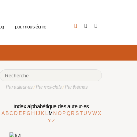
log
pour nous écrire
Par auteur·es
/
Par mot-clefs
/
Par thèmes
Index alphabétique des auteur·es
A
B
C
D
E
F
G
H
I
J
K
L
M
N
O
P
Q
R
S
T
U
V
W
X
Y
Z