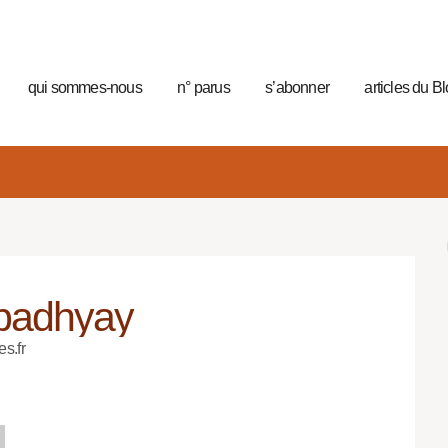
qui sommes-nous
n° parus
s’abonner
articles du B
padhyay
es.fr