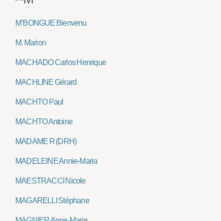
M’BONGUE Bienvenu
M. Marion
MACHADO Carlos Henrique
MACHLINE Gérard
MACHTO Paul
MACHTO Antoine
MADAME R (DRH)
MADELEINE Annie-Maria
MAESTRACCI Nicole
MAGARELLI Stéphane
MAGNIER Anne-Marie