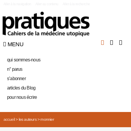
|
Aller à la navigation
Aller au contenu
Aller à la recherche
MENU
qui sommes-nous
n° parus
s’abonner
articles du Blog
pour nous écrire
accueil
>
les auteurs
>
monnier