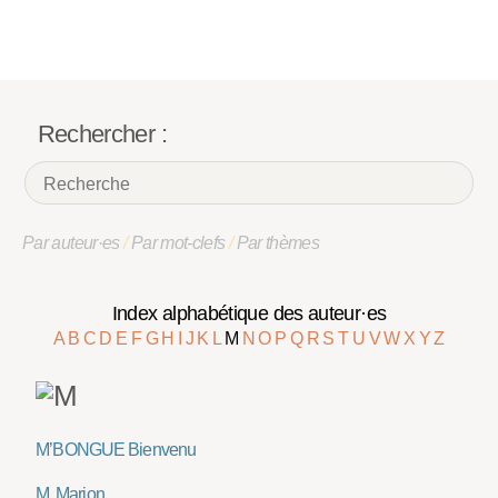
Rechercher :
Par auteur·es
/
Par mot-clefs
/
Par thèmes
Index alphabétique des auteur·es
A
B
C
D
E
F
G
H
I
J
K
L
M
N
O
P
Q
R
S
T
U
V
W
X
Y
Z
M’BONGUE Bienvenu
M. Marion