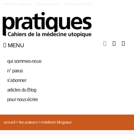
|
Aller à la navigation
Aller au contenu
Aller à la recherche
MENU
qui sommes-nous
n° parus
s’abonner
articles du Blog
pour nous écrire
accueil
>
les auteurs
>
médecin blogueur