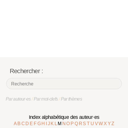
Rechercher :
Par auteur·es
/
Par mot-clefs
/
Par thèmes
Index alphabétique des auteur·es
A
B
C
D
E
F
G
H
I
J
K
L
M
N
O
P
Q
R
S
T
U
V
W
X
Y
Z