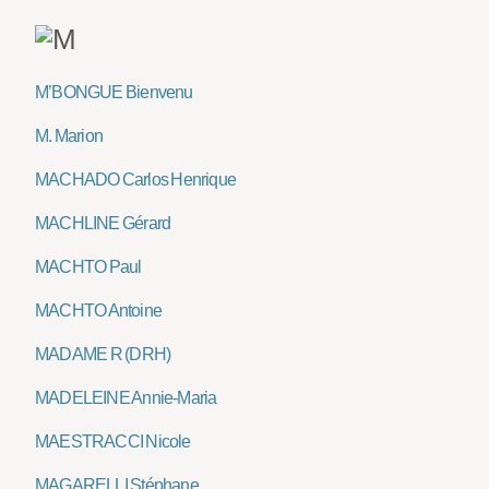
M’BONGUE Bienvenu
M. Marion
MACHADO Carlos Henrique
MACHLINE Gérard
MACHTO Paul
MACHTO Antoine
MADAME R (DRH)
MADELEINE Annie-Maria
MAESTRACCI Nicole
MAGARELLI Stéphane