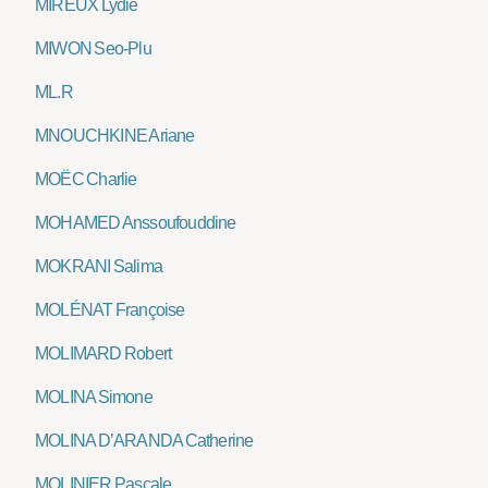
MIREUX Lydie
MIWON Seo-Plu
ML.R
MNOUCHKINE Ariane
MOËC Charlie
MOHAMED Anssoufouddine
MOKRANI Salima
MOLÉNAT Françoise
MOLIMARD Robert
MOLINA Simone
MOLINA D’ARANDA Catherine
MOLINIER Pascale