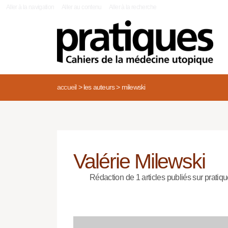
|
Aller à la navigation
Aller au contenu
Aller à la recherche
accueil
>
les auteurs
>
milewski
Valérie Milewski
Rédaction de 1 articles publiés sur pratiqu