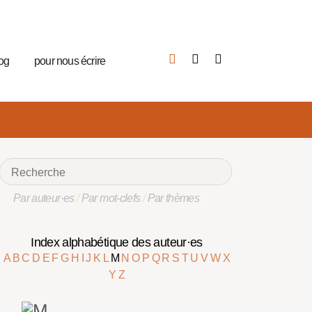
log
pour nous écrire
Par auteur·es
/
Par mot-clefs
/
Par thèmes
Index alphabétique des auteur·es
A
B
C
D
E
F
G
H
I
J
K
L
M
N
O
P
Q
R
S
T
U
V
W
X
Y
Z