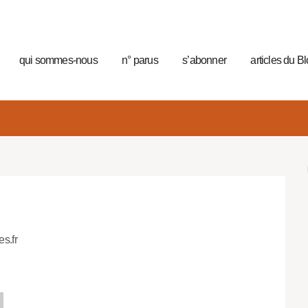
qui sommes-nous
n° parus
s’abonner
articles du B
es.fr