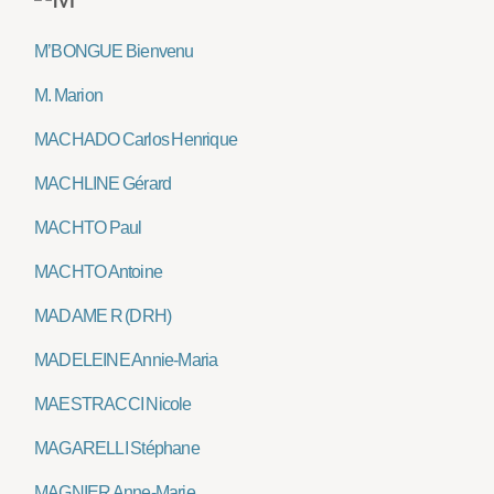
M’BONGUE Bienvenu
M. Marion
MACHADO Carlos Henrique
MACHLINE Gérard
MACHTO Paul
MACHTO Antoine
MADAME R (DRH)
MADELEINE Annie-Maria
MAESTRACCI Nicole
MAGARELLI Stéphane
MAGNIER Anne-Marie