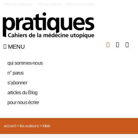
|
Aller à la navigation
Aller au contenu
Aller à la recherche
MENU
qui sommes-nous
n° parus
s’abonner
articles du Blog
pour nous écrire
accueil
>
les auteurs
>
klein