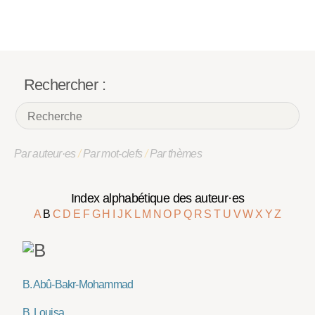
Rechercher :
Par auteur·es
/
Par mot-clefs
/
Par thèmes
Index alphabétique des auteur·es
A
B
C
D
E
F
G
H
I
J
K
L
M
N
O
P
Q
R
S
T
U
V
W
X
Y
Z
B. Abû-Bakr-Mohammad
B. Louisa