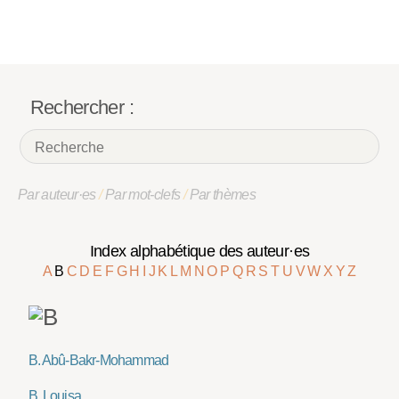
Rechercher :
Par auteur·es
/
Par mot-clefs
/
Par thèmes
Index alphabétique des auteur·es
A
B
C
D
E
F
G
H
I
J
K
L
M
N
O
P
Q
R
S
T
U
V
W
X
Y
Z
B. Abû-Bakr-Mohammad
B. Louisa