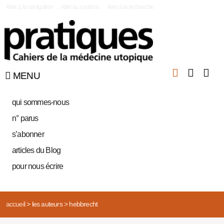
|
Aller à la navigation
Aller au contenu
Aller à la recherche
MENU
qui sommes-nous
n° parus
s’abonner
articles du Blog
pour nous écrire
accueil
>
les auteurs
>
hebbrecht