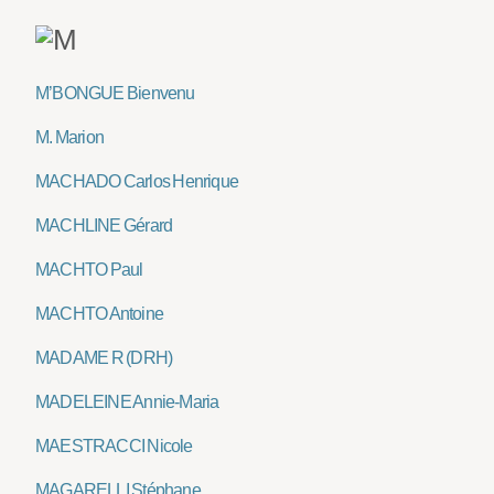
M’BONGUE Bienvenu
M. Marion
MACHADO Carlos Henrique
MACHLINE Gérard
MACHTO Paul
MACHTO Antoine
MADAME R (DRH)
MADELEINE Annie-Maria
MAESTRACCI Nicole
MAGARELLI Stéphane