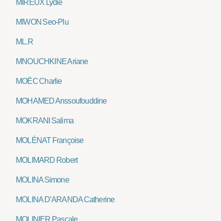
MIREUX Lydie
MIWON Seo-Plu
ML.R
MNOUCHKINE Ariane
MOËC Charlie
MOHAMED Anssoufouddine
MOKRANI Salima
MOLÉNAT Françoise
MOLIMARD Robert
MOLINA Simone
MOLINA D’ARANDA Catherine
MOLINIER Pascale