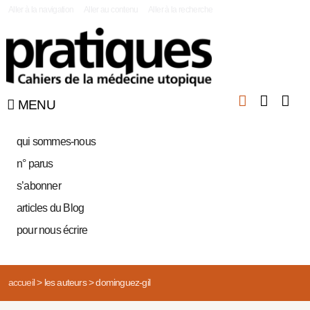
|
Aller à la navigation
Aller au contenu
Aller à la recherche
MENU
qui sommes-nous
n° parus
s’abonner
articles du Blog
pour nous écrire
accueil
>
les auteurs
>
dominguez-gil