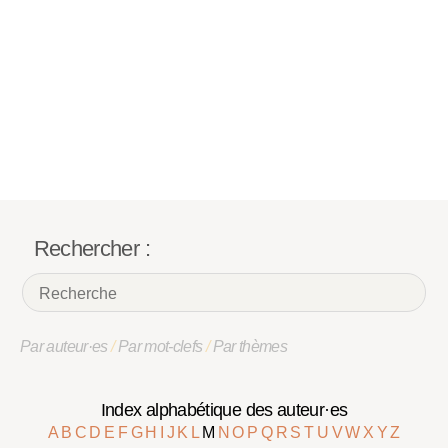
Rechercher :
Par auteur·es
/
Par mot-clefs
/
Par thèmes
Index alphabétique des auteur·es
A
B
C
D
E
F
G
H
I
J
K
L
M
N
O
P
Q
R
S
T
U
V
W
X
Y
Z