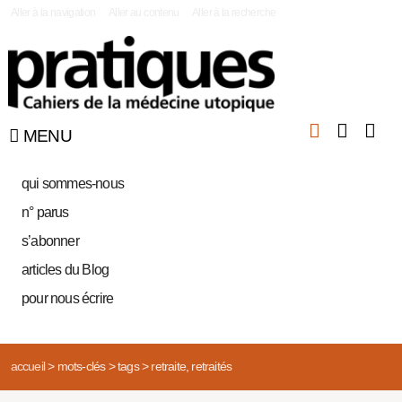
|
Aller à la navigation
Aller au contenu
Aller à la recherche
MENU
qui sommes-nous
n° parus
s’abonner
articles du Blog
pour nous écrire
accueil
>
mots-clés
>
tags
>
retraite, retraités