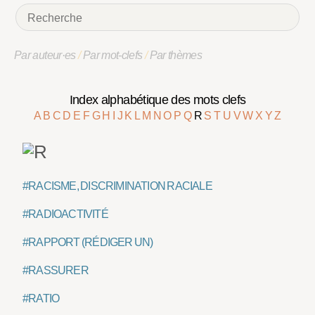
Par auteur·es
/
Par mot-clefs
/
Par thèmes
Index alphabétique des mots clefs
A
B
C
D
E
F
G
H
I
J
K
L
M
N
O
P
Q
R
S
T
U
V
W
X
Y
Z
#RACISME, DISCRIMINATION RACIALE
#RADIOACTIVITÉ
#RAPPORT (RÉDIGER UN)
#RASSURER
#RATIO