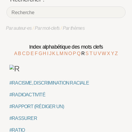
Par auteur·es
/
Par mot-clefs
/
Par thèmes
Index alphabétique des mots clefs
A
B
C
D
E
F
G
H
I
J
K
L
M
N
O
P
Q
R
S
T
U
V
W
X
Y
Z
#RACISME, DISCRIMINATION RACIALE
#RADIOACTIVITÉ
#RAPPORT (RÉDIGER UN)
#RASSURER
#RATIO