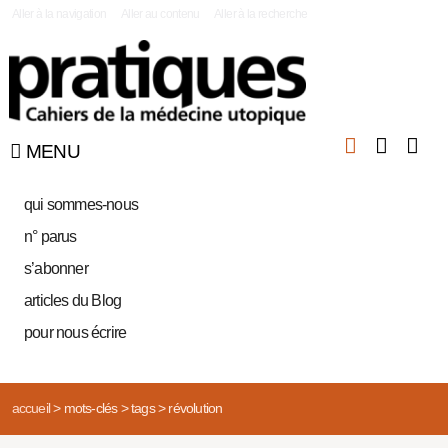
|
Aller à la navigation
Aller au contenu
Aller à la recherche
MENU
qui sommes-nous
n° parus
s’abonner
articles du Blog
pour nous écrire
accueil
>
mots-clés
>
tags
>
révolution