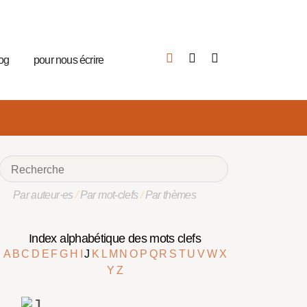
log
pour nous écrire
Par auteur·es
/
Par mot-clefs
/
Par thèmes
Index alphabétique des mots clefs
A
B
C
D
E
F
G
H
I
J
K
L
M
N
O
P
Q
R
S
T
U
V
W
X
Y
Z