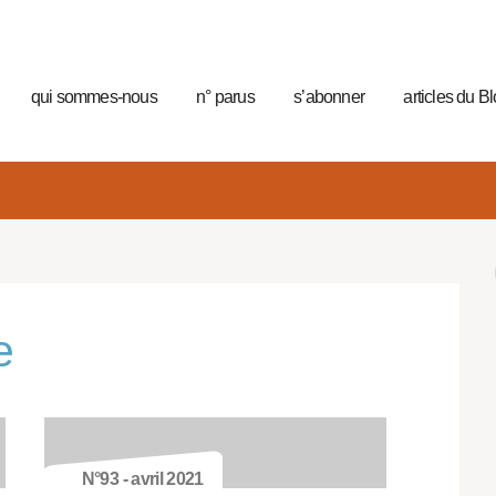
qui sommes-nous
n° parus
s’abonner
articles du B
e
N°93 - avril 2021