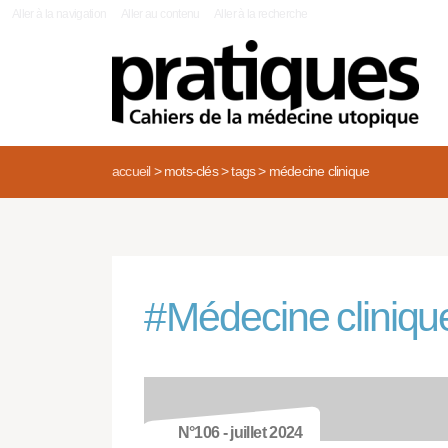
|
Aller à la navigation
Aller au contenu
Aller à la recherche
accueil
>
mots-clés
>
tags
>
médecine clinique
#
Médecine cliniqu
N°106 - juillet 2024