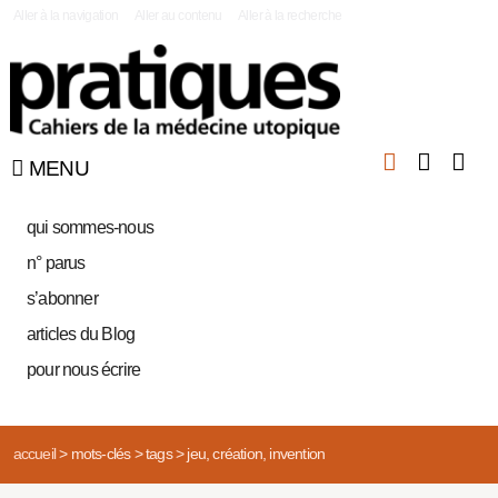
|
Aller à la navigation
Aller au contenu
Aller à la recherche
MENU
qui sommes-nous
n° parus
s’abonner
articles du Blog
pour nous écrire
accueil
>
mots-clés
>
tags
>
jeu, création, invention