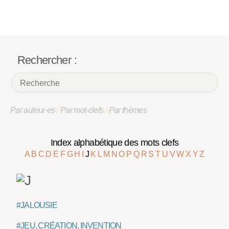
Rechercher :
Par auteur·es
/
Par mot-clefs
/
Par thèmes
Index alphabétique des mots clefs
A
B
C
D
E
F
G
H
I
J
K
L
M
N
O
P
Q
R
S
T
U
V
W
X
Y
Z
#JALOUSIE
#JEU, CRÉATION, INVENTION