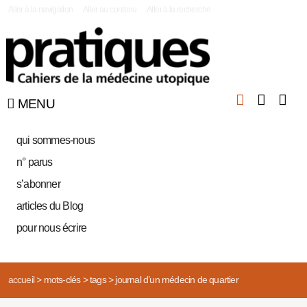
|
Aller à la navigation
Aller au contenu
Aller à la recherche
MENU
qui sommes-nous
n° parus
s’abonner
articles du Blog
pour nous écrire
accueil
>
mots-clés
>
tags
>
journal d’un médecin de quartier