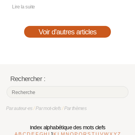
Lire la suite
Voir d’autres articles
Rechercher :
Par auteur·es
/
Par mot-clefs
/
Par thèmes
Index alphabétique des mots clefs
A
B
C
D
E
F
G
H
I
J
K
L
M
N
O
P
Q
R
S
T
U
V
W
X
Y
Z