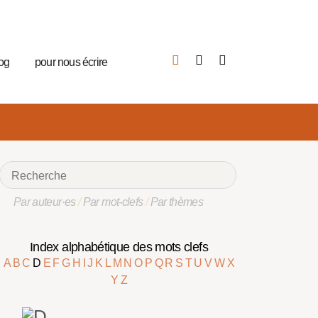
log
pour nous écrire
Par auteur·es
/
Par mot-clefs
/
Par thèmes
Index alphabétique des mots clefs
A
B
C
D
E
F
G
H
I
J
K
L
M
N
O
P
Q
R
S
T
U
V
W
X
Y
Z