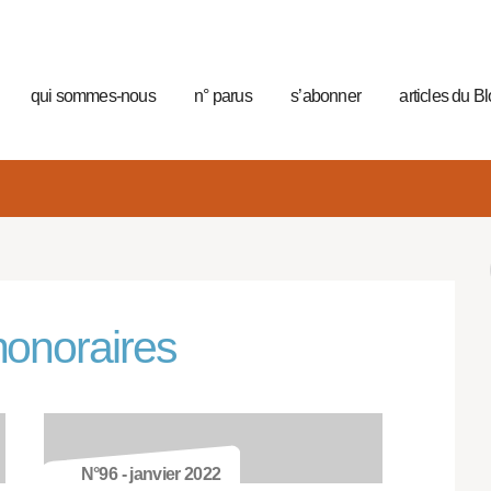
qui sommes-nous
n° parus
s’abonner
articles du B
onoraires
N°96 - janvier 2022