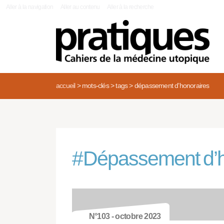
|
Aller à la navigation
Aller au contenu
Aller à la recherche
accueil
>
mots-clés
>
tags
>
dépassement d’honoraires
#
Dépassement d’h
N°103 - octobre 2023