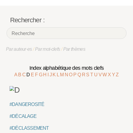
Rechercher :
Par auteur·es
/
Par mot-clefs
/
Par thèmes
Index alphabétique des mots clefs
A
B
C
D
E
F
G
H
I
J
K
L
M
N
O
P
Q
R
S
T
U
V
W
X
Y
Z
#DANGEROSITÉ
#DÉCALAGE
#DÉCLASSEMENT