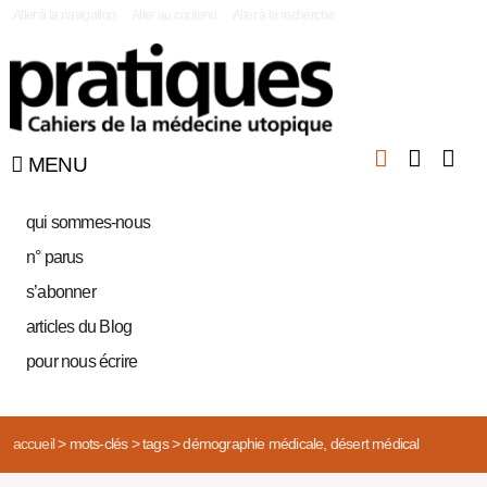
|
Aller à la navigation
Aller au contenu
Aller à la recherche
MENU
qui sommes-nous
n° parus
s’abonner
articles du Blog
pour nous écrire
accueil
>
mots-clés
>
tags
>
démographie médicale, désert médical